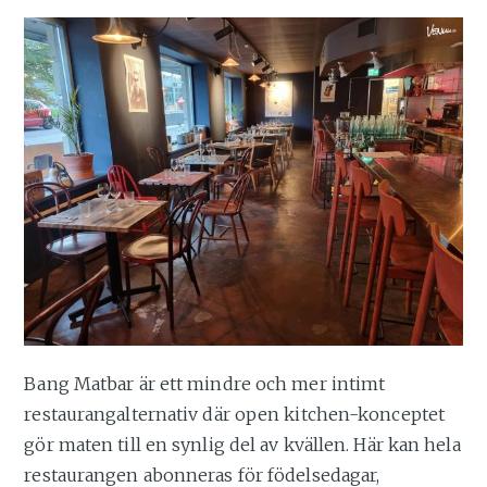
Bang Matbar är ett mindre och mer intimt
restaurangalternativ där open kitchen-konceptet
gör maten till en synlig del av kvällen. Här kan hela
restaurangen abonneras för födelsedagar,