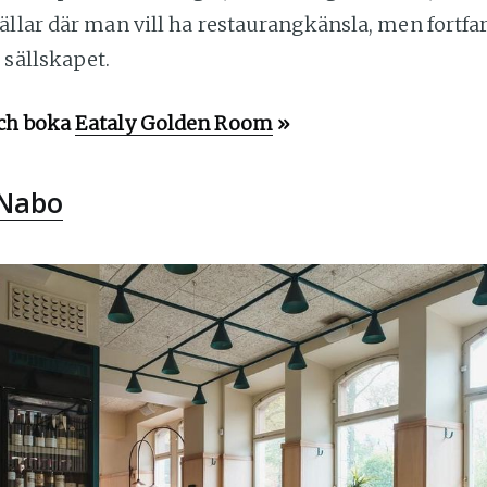
ällar där man vill ha restaurangkänsla, men fortf
 sällskapet.
ch boka
Eataly Golden Room
»
 Nabo