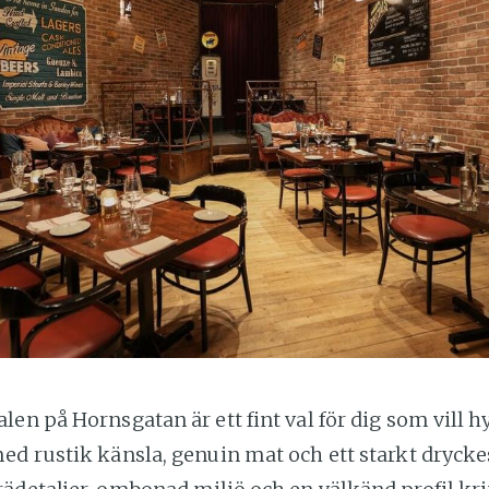
en på Hornsgatan är ett fint val för dig som vill h
ed rustik känsla, genuin mat och ett starkt drycke