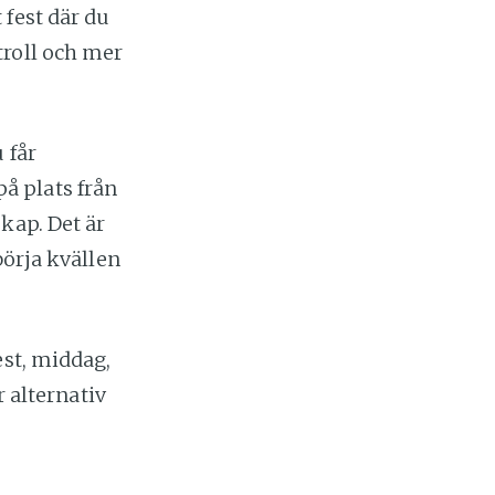
 fest där du
troll och mer
 får
å plats från
kap. Det är
börja kvällen
est, middag,
r alternativ