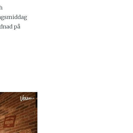
ch
etagsmiddag
rdnad på