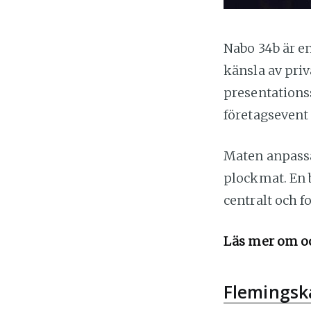
Nabo 34b är en
känsla av priv
presentationss
företagsevent
Maten anpassas
plockmat. En b
centralt och f
Läs mer om o
Flemingsk