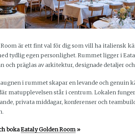
Room är ett fint val för dig som vill ha italiensk kä
med tydlig egen personlighet. Rummet ligger i Eata
n och präglas av arkitektur, designade detaljer och
zaugnen i rummet skapar en levande och genuin kän
där matupplevelsen står i centrum. Lokalen funger
rande, privata middagar, konferenser och teambui
h.
ch boka
Eataly Golden Room
»