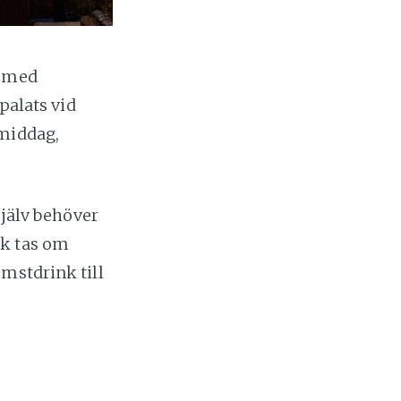
m med
palats vid
 middag,
själv behöver
ck tas om
mstdrink till