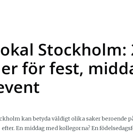
lokal Stockholm:
ler för fest, midd
event
ockholm kan betyda väldigt olika saker beroende på
e efter. En middag med kollegorna? En födelsedagsf