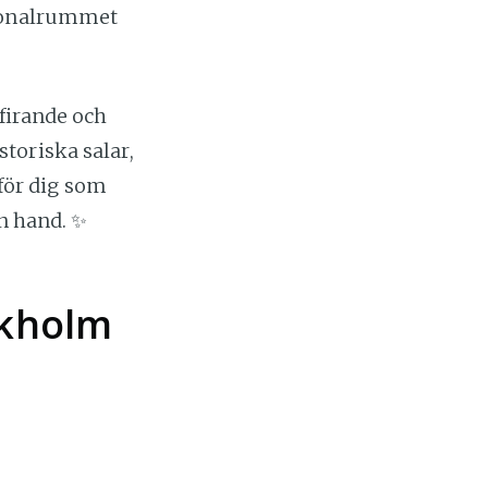
rsonalrummet
 firande och
istoriska salar,
 för dig som
en hand. ✨
ckholm