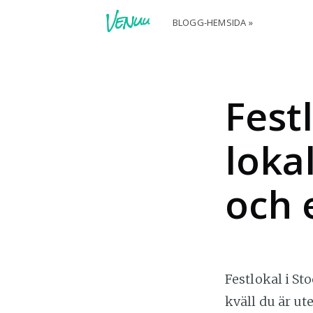
BLOGG-HEMSIDA »
Fest
loka
och 
Festlokal i St
kväll du är ut