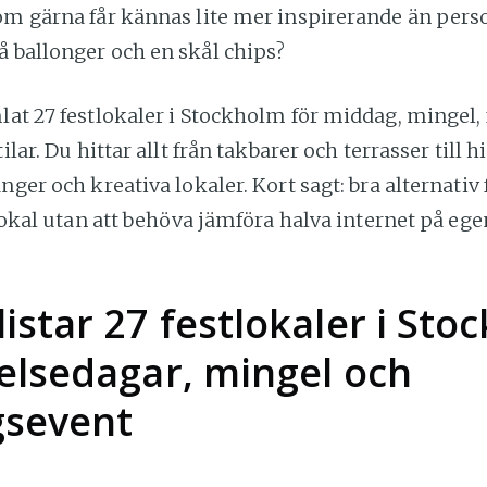
som gärna får kännas lite mer inspirerande än pe
å ballonger och en skål chips?
lat 27 festlokaler i Stockholm för middag, mingel,
tilar. Du hittar allt från takbarer och terrasser till h
anger och kreativa lokaler. Kort sagt: bra alternativ
t lokal utan att behöva jämföra halva internet på eg
istar 27 festlokaler i Sto
delsedagar, mingel och
gsevent