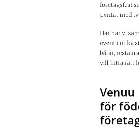
företagsfest 
pyntat med tv
Här har vi sam
event i olika s
båtar, restaur
vill hitta rät
Venuu l
för fö
företa