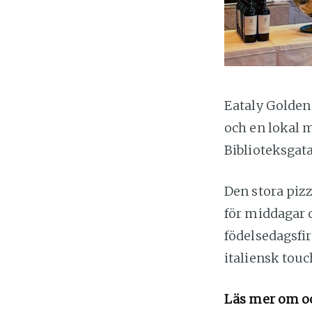
Eataly Golden 
och en lokal 
Biblioteksgata
Den stora piz
för middagar 
födelsedagsfi
italiensk touc
Läs mer om o