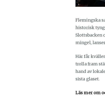
Flemingska sa
historisk tyng
Slottsbacken 
mingel, lanser
Här får kvälle
trolla fram s
hand av lokale
sista glaset.
Läs mer om o