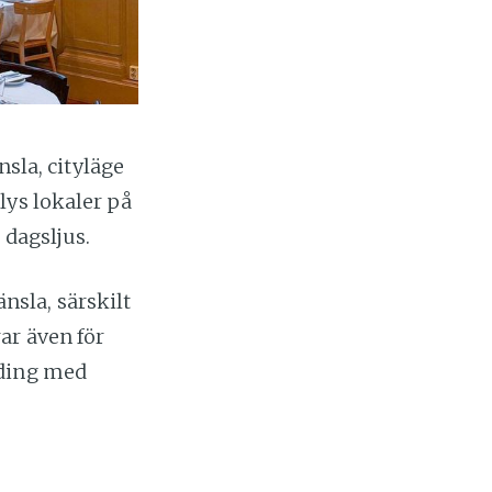
nsla, cityläge
lys lokaler på
 dagsljus.
sla, särskilt
ar även för
lding med