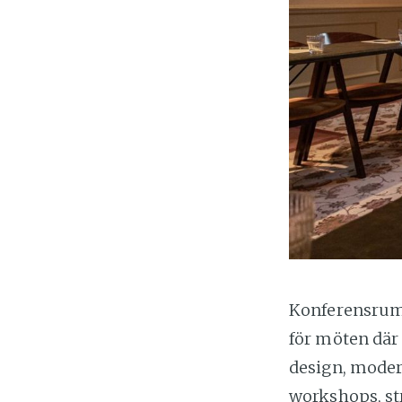
Konferensrumm
för möten där 
design, moder
workshops, st