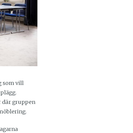
g som vill
pplägg.
r där gruppen
möblering.
ltagarna