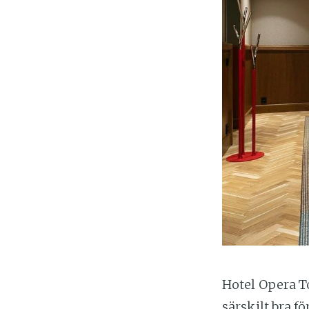
Hotel Opera To
särskilt bra f