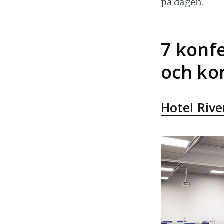
på dagen.
7 konf
och ko
Hotel Riv