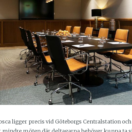
sca ligger precis vid Göteborgs Centralstation och
ör mindre möten där deltagarna behöver kunna ta si