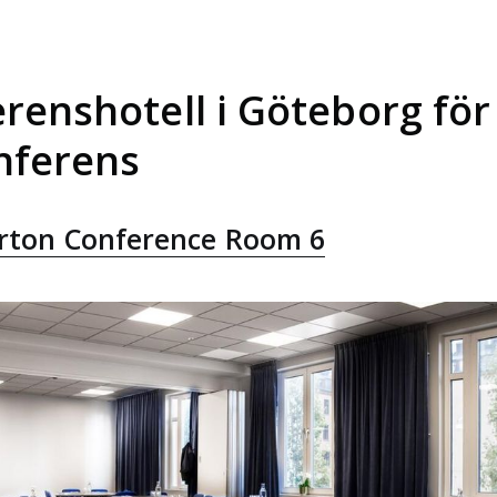
erenshotell i Göteborg fö
nferens
erton Conference Room 6