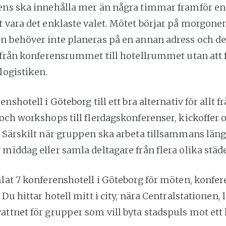
ens ska innehålla mer än några timmar framför e
 vara det enklaste valet. Mötet börjar på morgonen
n behöver inte planeras på en annan adress och d
å från konferensrummet till hotellrummet utan att 
 logistiken.
nshotell i Göteborg till ett bra alternativ för allt f
och workshops till flerdagskonferenser, kickoffer 
 Särskilt när gruppen ska arbeta tillsammans länge
middag eller samla deltagare från flera olika städe
lat 7 konferenshotell i Göteborg för möten, konfe
 Du hittar hotell mitt i city, nära Centralstationen,
ttnet för grupper som vill byta stadspuls mot ett