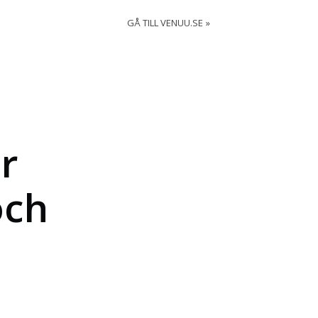
GÅ TILL VENUU.SE
r
och