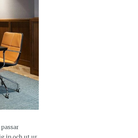
 passar
g in och ut ur