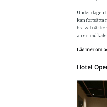
Under dagen fi
kan fortsätta
bra val när 
än en rad kal
Läs mer om o
Hotel Ope