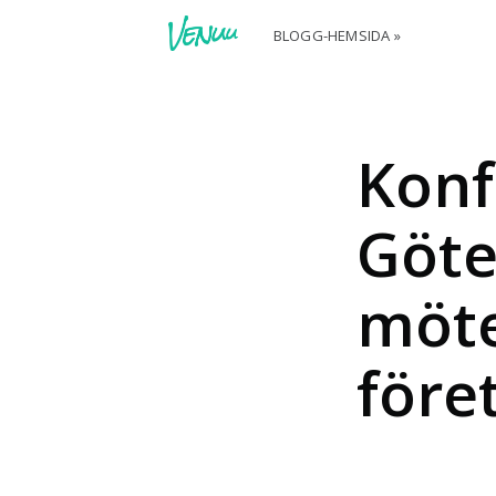
BLOGG-HEMSIDA »
Konf
Göte
möte
före