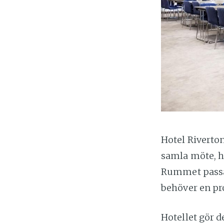
Hotel Riverton
samla möte, ho
Rummet passar
behöver en pr
Hotellet gör d