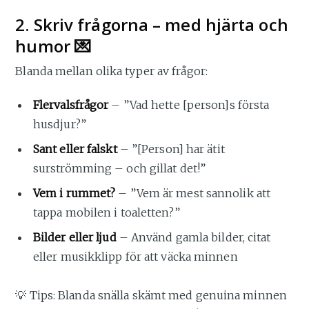
2. Skriv frågorna – med hjärta och
humor 💌
Blanda mellan olika typer av frågor:
Flervalsfrågor
– ”Vad hette [person]s första
husdjur?”
Sant eller falskt
– ”[Person] har ätit
surströmming – och gillat det!”
Vem i rummet?
– ”Vem är mest sannolik att
tappa mobilen i toaletten?”
Bilder eller ljud
– Använd gamla bilder, citat
eller musikklipp för att väcka minnen
💡 Tips: Blanda snälla skämt med genuina minnen