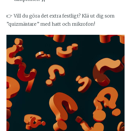
👉 Vill du göra det extra festligt? Klä ut dig som
”quizmästare” med hatt och mikrofon!