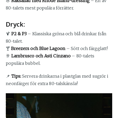
🥗
Räksallad med Rhode Island-dressing
– En av
80-talets mest populära förrätter.
Dryck:
🍹
P2 & P3
– Klassiska gröna och blå drinkar från
80-talet.
🍸
Breezers och Blue Lagoon
– Sött och färgglatt!
🥂
Lambrusco och Asti Cinzano
– 80-talets
populära bubbel.
📌
Tips:
Servera drinkarna i plastglas med sugrör i
neonfärger för extra 80-talskänsla!