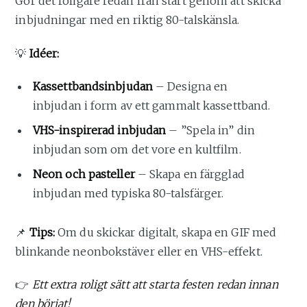
Gör det roligare redan från start genom att skicka
inbjudningar med en riktig 80-talskänsla.
💡
Idéer:
Kassettbandsinbjudan
– Designa en
inbjudan i form av ett gammalt kassettband.
VHS-inspirerad inbjudan
– ”Spela in” din
inbjudan som om det vore en kultfilm.
Neon och pasteller
– Skapa en färgglad
inbjudan med typiska 80-talsfärger.
📌
Tips:
Om du skickar digitalt, skapa en GIF med
blinkande neonbokstäver eller en VHS-effekt.
👉
Ett extra roligt sätt att starta festen redan innan
den börjat!