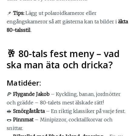
📌
Tips:
Lägg ut polaroidkameror eller
engångskameror så att gästerna kan ta bilder i
äkta
80-talsstil
.
🥂 80-tals fest meny – vad
ska man äta och dricka?
Matidéer:
🍕
Flygande Jakob
– Kyckling, banan, jordnötter
och grädde – 80-talets mest älskade rätt!
🥪
Smörgåstårta
– En riktig klassiker på varje fest.
🌭
Pinnmat
– Minipizzor, cocktailkorvar och
snittar.