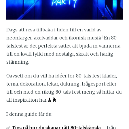
Dags att resa tillbaka i tiden till en värld av
neonfärger, axelvaddar och ikonisk musik! En 80-
talsfest är det perfekta sättet att bjuda in vännerna
till en kväll fylld med nostalgi, skratt och härlig
stämning.
Oavsett om du vill ha idéer för 80-tals fest kläder,
tema, dekoration, lekar, dukning, frågesport eller
till och med en riktig 80-tals fest meny, så hittar du
all inspiration här.
🎸🕺
I denna guide får du:
✅
Tips på hur du skapar rätt 80-talskänsla
– från