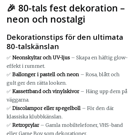
🎉 80-tals fest dekoration –
neon och nostalgi
Dekorationstips för den ultimata
80-talskänslan
✅
Neonskyltar och UV-ljus
– Skapa en häftig glow-
effekt i rummet.
✅
Ballonger i pastell och neon
– Rosa, blått och
gult ger den rätta looken.
✅
Kassettband och vinylskivor
– Häng upp dem på
väggarna.
✅
Discolampor eller spegelboll
– För den där
klassiska klubbkänslan.
✅
Retroprylar
– Gamla mobiltelefoner, VHS-band
eller Game Boy som dekorationer.