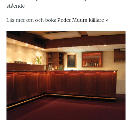
stående.
Läs mer om och boka
Peder Muurs källare »