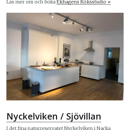
Läs mer om och boka
Ekhagens Köksstudio »
Nyckelviken / Sjövillan
I det fina naturreservatet Nyckelviken i Nacka